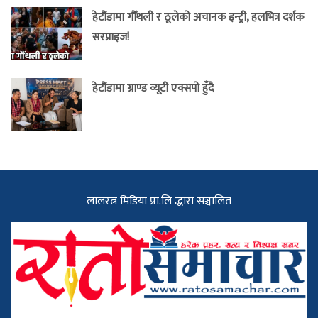
हेटौंडामा गौँथली र ठूलेको अचानक इन्ट्री, हलभित्र दर्शक
सरप्राइज!
हेटौंडामा ग्राण्ड व्यूटी एक्सपो हुँदै
लालरत्न मिडिया प्रा.लि द्धारा सञ्चालित