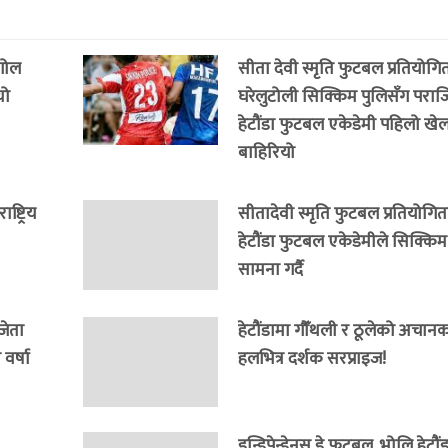
 गोल
सीता देवी स्मृति फुटबल प्रतियोगित
यो
घरेलुटोली सिक्किम पुलिसँग पराजित
हेटौंडा फुटबल एकेडेमी पहिलो खेल
बाहिरियो
्ट्रिय
सीतादेवी स्मृति फुटबल प्रतियोगित
हेटौंडा फुटबल एकेडेमीले सिक्कि
सामना गर्दै
जेता
हेटौंडामा गौँथली र ठूलेको अचानक इ
वर्षा
हलभित्र दर्शक सरप्राइज!
इन्डिपेन्डेनस डे फुटबल, भोलि हेटौ