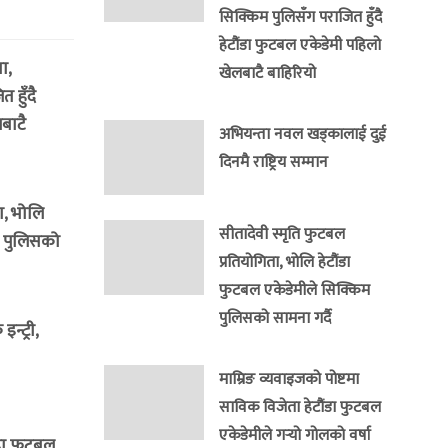
सिक्किम पुलिसँग पराजित हुँदै
हेटौंडा फुटबल एकेडेमी पहिलो
ा,
खेलबाटै बाहिरियो
 हुँदै
बाटै
अभियन्ता नवल खड्कालाई दुई
दिनमै राष्ट्रिय सम्मान
ा, भोलि
सीतादेवी स्मृति फुटबल
म पुलिसको
प्रतियोगिता, भोलि हेटौंडा
फुटबल एकेडेमीले सिक्किम
पुलिसको सामना गर्दै
न्ट्री,
माम्रिङ व्यवाइजको पोष्टमा
साविक विजेता हेटौंडा फुटबल
एकेडेमीले गर्‍यो गोलको वर्षा
ंडा फुटबल