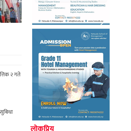
तिक २ गते
 सुबिधा
लोकप्रिय