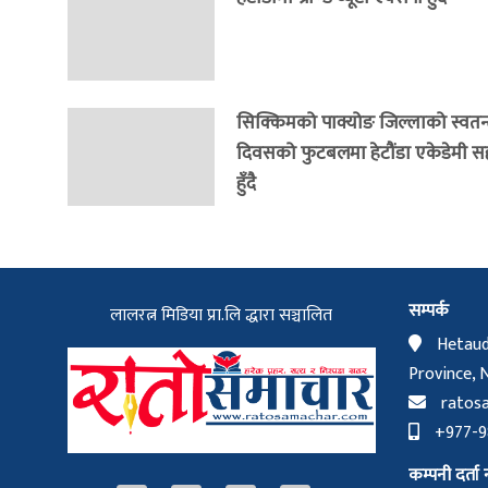
सिक्किमको पाक्योङ जिल्लाको स्वतन्त
दिवसको फुटबलमा हेटौंडा एकेडेमी 
हुँदै
सम्पर्क
लालरत्न मिडिया प्रा.लि द्धारा सञ्चालित
Hetaud
Province, 
ratos
+977-98
कम्पनी दर्ता न