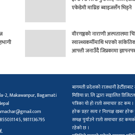
एकेडेमी माम्रिङ ब्वाइजसँग भिड्ने
्र
वीरगञ्जको नाराणी अस्पतालमा च
सहभागी
स्वास्थ्यकर्मीमाथि भएको सांकेति
आपत्ती जनाउँदै जिप्रकामा ज्ञापनपत्
बागमती प्रदेशको राजधानी हेटौँडाबाट 
a-2, Makawanpur, Bagamati
मिडिया प्रा. लि द्धारा सञ्चालित डिज
Nepal
पत्रिका यो हो रातो समाचार डट कम ।
amachar@gmail.com
हरेक प्रहर सत्य र निश्पक्ष खबर हरे
55031145, 9811136795
समक्ष पुर्याउने रातो समाचार डट क
रहेको छ ।
ं.