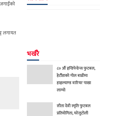
बजगाईंको
ङ्ग लगायत
भर्खरै
८० औं इन्डिपेन्डेन्स फुटबल,
हेटौंडाको गोल बाढीमा
हाइल्याण्ड वारियर पाखा
लाग्यो
सीता देवी स्मृति फुटबल
प्रतियोगिता, घरेलुटोली