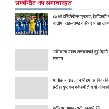
सम्बन्धित थप समाचारहरु
८० औं इन्डिपेन्डेन्स फुटबल, हेटौंडाको
बाढीमा हाइल्याण्ड वारियर पाखा लाग्
अभियन्ता नवल खड्कालाई दुई दिनमै राष
सम्मान
माम्रिङ व्यवाइजको पोष्टमा साविक वि
हेटौंडा फुटबल एकेडेमीले गर्‍यो गोलको 
हेटौंडामा ग्राण्ड व्यूटी एक्सपो हुँदै