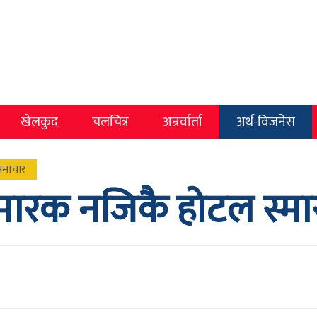
खेलकुद
चलचित्र
अन्रर्वार्ता
अर्थ-विजनेस
माचार
स्मारक नजिकै होटल स्म