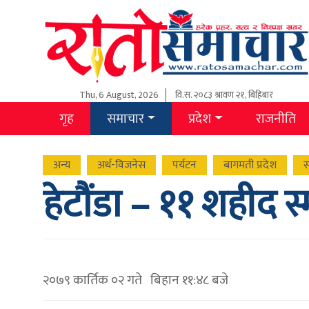
Thu, 6 August, 2026
वि.स.
२०८३ श्रावण २१, बिहिबार
गृह
समाचार
प्रदेश
राजनीति
अन्य
अर्थ-विजनेस
पर्यटन
बागमती प्रदेश
स
हेटौंडा – ११ शहीद 
२०७९ कार्तिक ०२ गते बिहान ११:४८ बजे