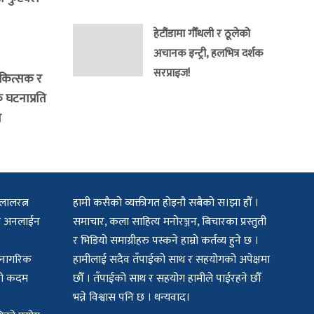
हेटौंडामा गौँथली र ठूलेको
अचानक इन्ट्री, हलभित्र दर्शक
सरप्राइज!
िकित्सक र
क घटनाप्रति
र
लालरत्न
हामी कसैको व्यक्तीगत होइनौ सबैको स।झा हौँ ।
िटल अनलाईन
समाचार, कला साहित्य मनोरञ्जन, बिचारका प्रस्तुती
र भिडियो समाग्रीहरु पस्कने हाम्रो कर्तव्य हुने छ ।
क नागरिक
हामीलाई सदैव तँपाईको साथ र सहयोगको अपेक्षमा
मको कदम
छौँ । तँपाईको साथ र सहयोग हामीले पाईरहने छौँ
भन्ने विश्वास पनि छ । धन्यवाद।