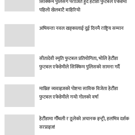
सिक्किम पुलिसँग पराजित हुँदै हेटौंडा फुटबल एकेडेमी
पहिलो खेलबाटै बाहिरियो
अभियन्ता नवल खड्कालाई दुई दिनमै राष्ट्रिय सम्मान
सीतादेवी स्मृति फुटबल प्रतियोगिता, भोलि हेटौंडा
फुटबल एकेडेमीले सिक्किम पुलिसको सामना गर्दै
माम्रिङ व्यवाइजको पोष्टमा साविक विजेता हेटौंडा
फुटबल एकेडेमीले गर्‍यो गोलको वर्षा
हेटौंडामा गौँथली र ठूलेको अचानक इन्ट्री, हलभित्र दर्शक
सरप्राइज!