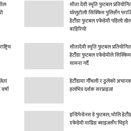
 गोल
सीता देवी स्मृति फुटबल प्रतियोगित
यो
घरेलुटोली सिक्किम पुलिसँग पराजित
हेटौंडा फुटबल एकेडेमी पहिलो खेल
बाहिरियो
्ट्रिय
सीतादेवी स्मृति फुटबल प्रतियोगित
हेटौंडा फुटबल एकेडेमीले सिक्कि
सामना गर्दै
जेता
हेटौंडामा गौँथली र ठूलेको अचानक इ
वर्षा
हलभित्र दर्शक सरप्राइज!
इन्डिपेन्डेनस डे फुटबल, भोलि हेटौ
एकेडेमी माम्रिङ ब्वाइजसँग भिड्ने