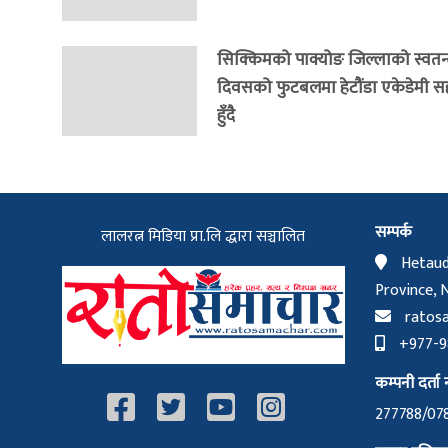
सिक्किमको पाक्योङ जिल्लाको स्वतन्त
दिवसको फुटबलमा हेटौंडा एकेडेमी 
हुँदै
सम्पर्क
लालरत्न मिडिया प्रा.लि द्धारा सञ्चालित
Hetaud
Province, 
ratos
+977-98
कम्पनी दर्ता न
277788/07