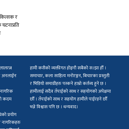
िकित्सक र
क घटनाप्रति
र
लालरत्न
हामी कसैको व्यक्तीगत होइनौ सबैको स।झा हौँ ।
िटल अनलाईन
समाचार, कला साहित्य मनोरञ्जन, बिचारका प्रस्तुती
र भिडियो समाग्रीहरु पस्कने हाम्रो कर्तव्य हुने छ ।
क नागरिक
हामीलाई सदैव तँपाईको साथ र सहयोगको अपेक्षमा
मको कदम
छौँ । तँपाईको साथ र सहयोग हामीले पाईरहने छौँ
भन्ने विश्वास पनि छ । धन्यवाद।
िको प्रयोग
बर नागरिकहरु