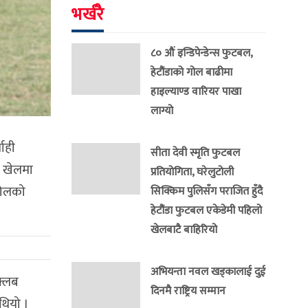
भर्खरै
८० औं इन्डिपेन्डेन्स फुटबल,
हेटौंडाको गोल बाढीमा
हाइल्याण्ड वारियर पाखा
लाग्यो
ाही
सीता देवी स्मृति फुटबल
ल खेलमा
प्रतियोगिता, घरेलुटोली
गोलको
सिक्किम पुलिसँग पराजित हुँदै
हेटौंडा फुटबल एकेडेमी पहिलो
खेलबाटै बाहिरियो
अभियन्ता नवल खड्कालाई दुई
क्लब
दिनमै राष्ट्रिय सम्मान
थियो ।