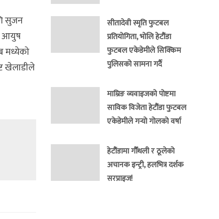
गि सुजन
सीतादेवी स्मृति फुटबल
ा आयुष
प्रतियोगिता, भोलि हेटौंडा
ब मध्येको
फुटबल एकेडेमीले सिक्किम
पुलिसको सामना गर्दै
्ट खेलाडीले
माम्रिङ व्यवाइजको पोष्टमा
साविक विजेता हेटौंडा फुटबल
एकेडेमीले गर्‍यो गोलको वर्षा
हेटौंडामा गौँथली र ठूलेको
अचानक इन्ट्री, हलभित्र दर्शक
सरप्राइज!