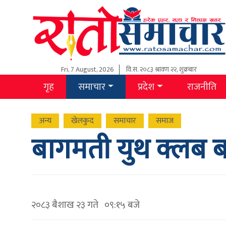
Fri, 7 August, 2026
वि.स.
२०८३ श्रावण २२, शुक्रबार
गृह
समाचार
प्रदेश
राजनीति
अन्य
खेलकुद
समाचार
समाज
बागमती युथ क्लब 
२०८३ बैशाख २३ गते ०९:१५ बजे