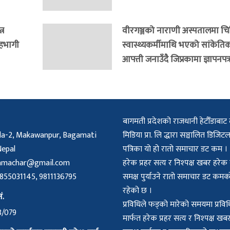
्र
वीरगञ्जको नाराणी अस्पतालमा च
सहभागी
स्वास्थ्यकर्मीमाथि भएको सांकेति
आपत्ती जनाउँदै जिप्रकामा ज्ञापनपत्
बागमती प्रदेशको राजधानी हेटौँडाबाट 
a-2, Makawanpur, Bagamati
मिडिया प्रा. लि द्धारा सञ्चालित डिज
Nepal
पत्रिका यो हो रातो समाचार डट कम ।
amachar@gmail.com
हरेक प्रहर सत्य र निश्पक्ष खबर हरे
55031145, 9811136795
समक्ष पुर्याउने रातो समाचार डट क
रहेको छ ।
ं.
प्रविधिले फड्को मारेको समयमा प्रविध
8/079
मार्फत हरेक प्रहर सत्य र निश्पक्ष ख