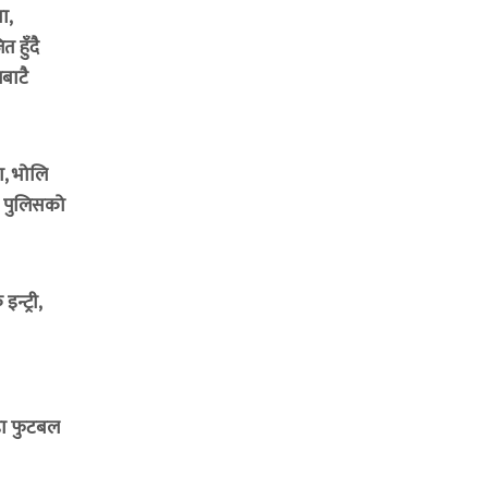
ा,
 हुँदै
बाटै
ा, भोलि
म पुलिसको
न्ट्री,
ंडा फुटबल