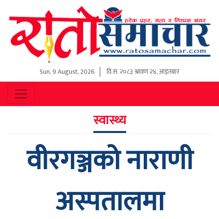
Sun, 9 August, 2026
वि.स.
२०८३ श्रावण २४, आइतबार
स्वास्थ्य
वीरगञ्जको नाराणी
अस्पतालमा