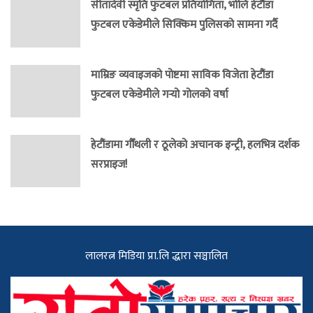
सीतादेवी स्मृति फुटबल प्रतियोगिता, भोलि हेटौंडा
फुटबल एकेडेमीले सिक्किम पुलिसको सामना गर्दै
माम्रिङ व्यवाइजको पोष्टमा साविक विजेता हेटौंडा
फुटबल एकेडेमीले गर्‍यो गोलको वर्षा
हेटौंडामा गौँथली र ठूलेको अचानक इन्ट्री, हलभित्र दर्शक
सरप्राइज!
लालरत्न मिडिया प्रा.लि द्धारा सञ्चालित