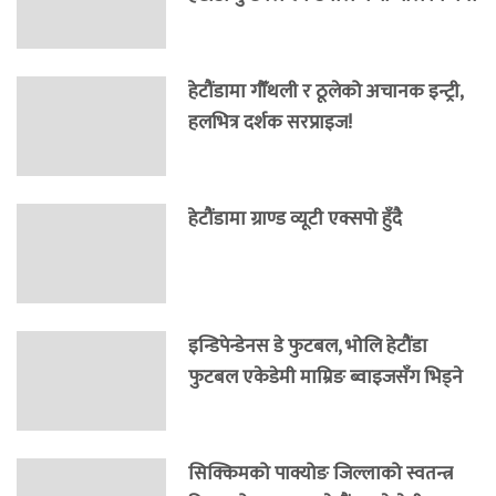
हेटौंडामा गौँथली र ठूलेको अचानक इन्ट्री,
हलभित्र दर्शक सरप्राइज!
हेटौंडामा ग्राण्ड व्यूटी एक्सपो हुँदै
इन्डिपेन्डेनस डे फुटबल, भोलि हेटौंडा
फुटबल एकेडेमी माम्रिङ ब्वाइजसँग भिड्ने
सिक्किमको पाक्योङ जिल्लाको स्वतन्त्र